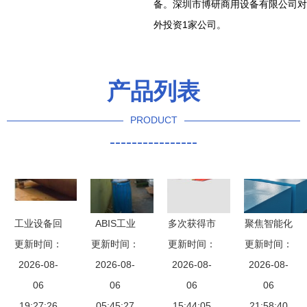
备。深圳市博研商用设备有限公司对
外投资1家公司。
产品列表
PRODUCT
----------------
工业设备回
ABIS工业
多次获得市
聚焦智能化
更新时间：
收 重塑工
更新时间：
设备 智能
优秀企业的
更新时间：
升级核心引
更新时间：
业循环经济
2026-08-
制造的关键
2026-08-
水泥制管机
2026-08-
领 —— 上
2026-08-
的重要环节
06
推动力
06
生产厂家
06
海市紧固件
06
19:27:26
05:45:27
专业铸就工
15:44:05
工业协会二
21:58:40