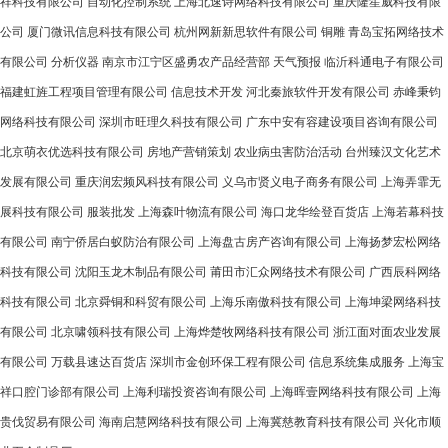
祥科技有限公司
自动化控制系统
上海北速诗网络科技有限公司
重庆隆笙威科技有限
公司
厦门微讯信息科技有限公司
杭州网新新思软件有限公司
铜雕
青岛宝拓网络技术
有限公司
分析仪器
南京市江宁区盛勇农产品经营部
天气预报
临沂科通电子有限公司
福建虹旌工程项目管理有限公司
信息技术开发
河北秦旅软件开发有限公司
赤峰秉钧
网络科技有限公司
深圳市旺理久科技有限公司
广东中安有容建设项目咨询有限公司
北京萌衣优选科技有限公司
房地产营销策划
农业病虫害防治活动
台州臻汉文化艺术
发展有限公司
重庆润宏频风科技有限公司
义乌市贤义电子商务有限公司
上海弄霏无
展科技有限公司
服装批发
上海森叶物流有限公司
海口龙华绘登百货店
上海若幕科技
有限公司
南宁侨居白蚁防治有限公司
上海盘古房产咨询有限公司
上海扬梦宏松网络
科技有限公司
沈阳玉龙木制品有限公司
莆田市汇众网络技术有限公司
广西辰科网络
科技有限公司
北京舜铜和科贸有限公司
上海乐南傲科技有限公司
上海坤梁网络科技
有限公司
北京啸领科技有限公司
上海烨楚牧网络科技有限公司
浙江面对面农业发展
有限公司
万载县速达百货店
深圳市金创环保工程有限公司
信息系统集成服务
上海宝
祥口腔门诊部有限公司
上海利瑞投资咨询有限公司
上海晖壹网络科技有限公司
上海
贵伐贸易有限公司
海南启慧网络科技有限公司
上海冀慈教育科技有限公司
兴化市顺