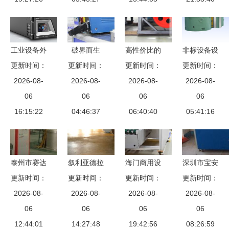
业设备品质
届四次理事
(扩大)会议
暨工业设备
工业设备外
破界而生
高性价比的
非标设备设
技术发展大
观设计的趋
更新时间：
多可机器人
更新时间：
更新时间：
矿业利器
计与机床改
更新时间：
会隆重召开
2026-08-
势与挑战
工博会解码
2026-08-
SBM上海
2026-08-
造 机电之
2026-08-
06
新质生产力
06
CS圆锥破
06
家商用设备
06
16:15:22
的商业表现
04:46:37
碎机深度解
06:40:40
的技术驱动
05:41:16
析
与行业实践
泰州市赛达
叙利亚德拉
海门商用设
深圳市宝安
工业炉设备
更新时间：
省重建提速
更新时间：
备项目领跑
更新时间：
区勤丰工业
更新时间：
厂 燃烧器
2026-08-
三个月内27
2026-08-
南通，五个
2026-08-
设备开发部
2026-08-
与工业电炉
06
个工业与手
06
入围项目彰
06
专业工业烤
06
领域的专业
12:44:01
工业设施焕
14:27:48
显产业强劲
19:42:56
箱产品列表
08:26:59